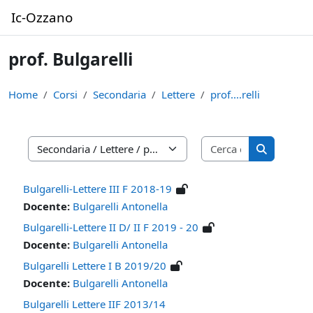
Vai al contenuto principale
Ic-Ozzano
prof. Bulgarelli
Home
Corsi
Secondaria
Lettere
prof....relli
Cerca corsi
Categorie di corso
Cerca cors
Bulgarelli-Lettere III F 2018-19
Docente:
Bulgarelli Antonella
Bulgarelli-Lettere II D/ II F 2019 - 20
Docente:
Bulgarelli Antonella
Bulgarelli Lettere I B 2019/20
Docente:
Bulgarelli Antonella
Bulgarelli Lettere IIF 2013/14