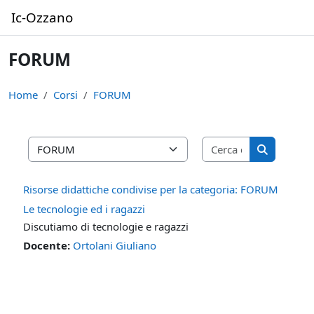
Vai al contenuto principale
Ic-Ozzano
FORUM
Home
Corsi
FORUM
Cerca corsi
Categorie di corso
Cerca cors
Risorse didattiche condivise per la categoria: FORUM
Le tecnologie ed i ragazzi
Discutiamo di tecnologie e ragazzi
Docente:
Ortolani Giuliano