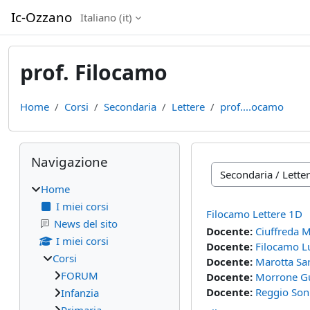
Vai al contenuto principale
Ic-Ozzano
Italiano ‎(it)‎
prof. Filocamo
Home
Corsi
Secondaria
Lettere
prof....ocamo
Blocchi
Salta Navigazione
Navigazione
Categorie di corso
Home
I miei corsi
Filocamo Lettere 1D
News del sito
Docente:
Ciuffreda M
I miei corsi
Docente:
Filocamo L
Corsi
Docente:
Marotta Sa
FORUM
Docente:
Morrone G
Docente:
Reggio Son
Infanzia