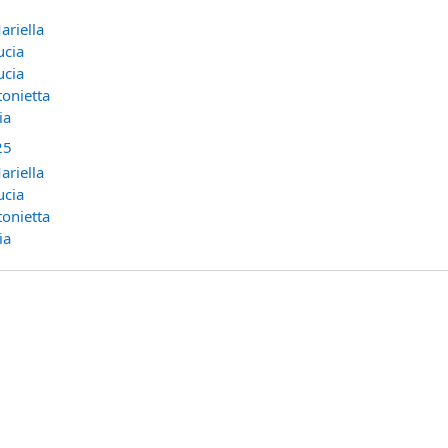
ariella
ucia
ucia
tonietta
ia
25
ariella
ucia
tonietta
ia