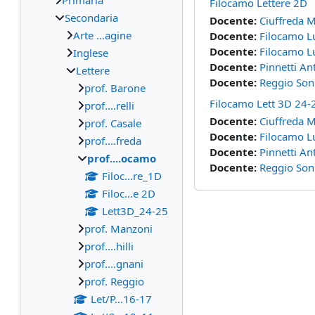
Primaria
Filocamo Lettere 2D
Secondaria
Docente:
Ciuffreda M
Arte ...agine
Docente:
Filocamo L
Docente:
Filocamo L
Inglese
Docente:
Pinnetti An
Lettere
Docente:
Reggio Son
prof. Barone
Filocamo Lett 3D 24-
prof....relli
Docente:
Ciuffreda M
prof. Casale
Docente:
Filocamo L
prof....freda
Docente:
Pinnetti An
prof....ocamo
Docente:
Reggio Son
Filoc...re_1D
Filoc...e 2D
Lett3D_24-25
prof. Manzoni
prof....hilli
prof....gnani
prof. Reggio
Let/P...16-17