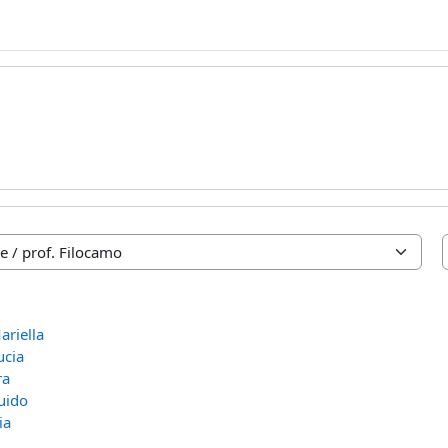
ariella
ucia
ra
uido
ia