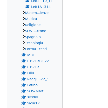
Lett2...10_11
Lett1A1314
Matem...ienze
Musica
Religione
SOS -...rrone
Spagnolo
Tecnologia
Forma...centi
MDL
CTS/ER/2022
CTS/ER
Dilu
Reggi...-22_1
Latino
SOS/Mart
sosdid
Sicur17