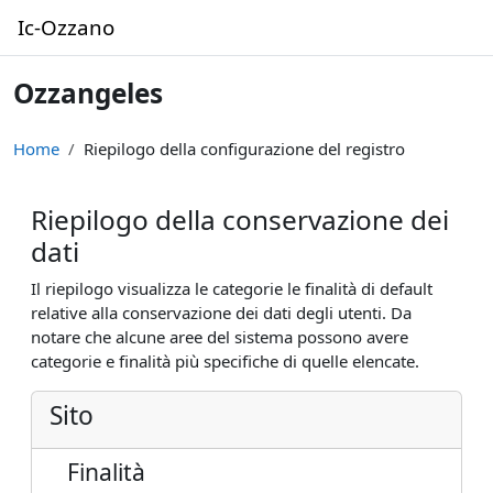
Vai al contenuto principale
Ic-Ozzano
Ozzangeles
Home
Riepilogo della configurazione del registro
Riepilogo della conservazione dei
dati
Il riepilogo visualizza le categorie le finalità di default
relative alla conservazione dei dati degli utenti. Da
notare che alcune aree del sistema possono avere
categorie e finalità più specifiche di quelle elencate.
Sito
Finalità