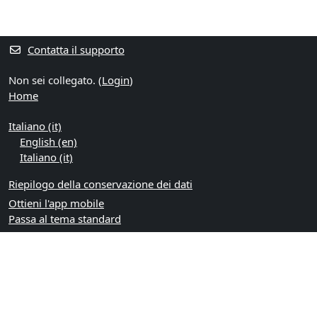
Contatta il supporto
Non sei collegato. (
Login
)
Home
Italiano ‎(it)‎
English ‎(en)‎
Italiano ‎(it)‎
Riepilogo della conservazione dei dati
Ottieni l'app mobile
Passa al tema standard