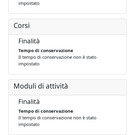
impostato
Corsi
Finalità
Tempo di conservazione
Il tempo di conservazione non è stato
impostato
Moduli di attività
Finalità
Tempo di conservazione
Il tempo di conservazione non è stato
impostato