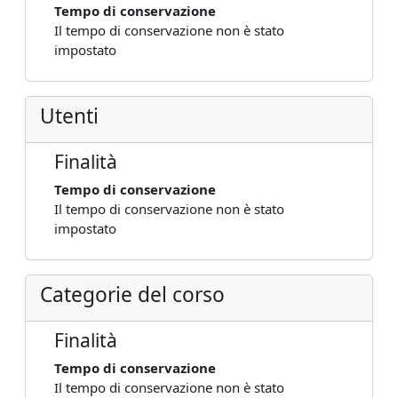
Tempo di conservazione
Il tempo di conservazione non è stato
impostato
Utenti
Finalità
Tempo di conservazione
Il tempo di conservazione non è stato
impostato
Categorie del corso
Finalità
Tempo di conservazione
Il tempo di conservazione non è stato