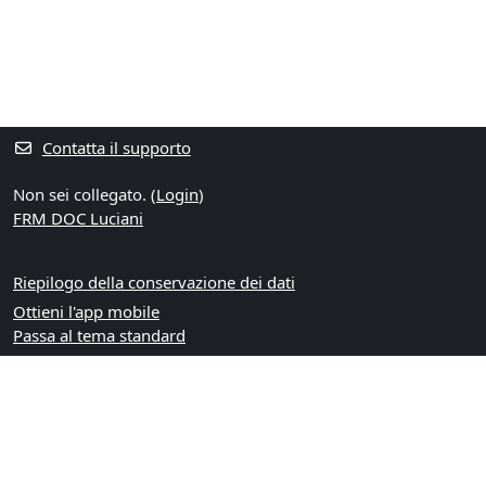
Contatta il supporto
Non sei collegato. (
Login
)
FRM DOC Luciani
Riepilogo della conservazione dei dati
Ottieni l'app mobile
Passa al tema standard