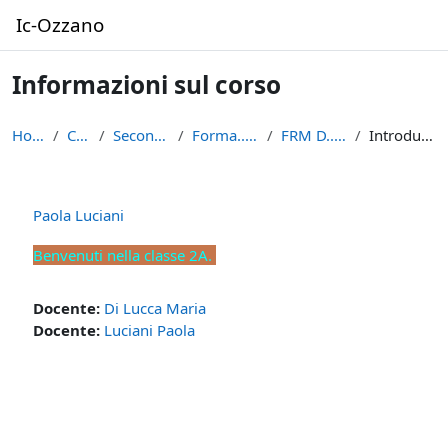
Vai al contenuto principale
Ic-Ozzano
Informazioni sul corso
Home
Corsi
Secondaria
Forma...centi
FRM D...ciani
Introduzione
Paola Luciani
Benvenuti nella classe 2A.
Docente:
Di Lucca Maria
Docente:
Luciani Paola