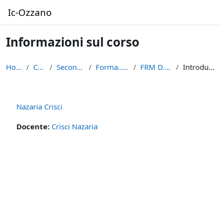
Vai al contenuto principale
Ic-Ozzano
Informazioni sul corso
Home
Corsi
Secondaria
Forma...centi
FRM D...risci
Introduzione
Nazaria Crisci
Docente:
Crisci Nazaria