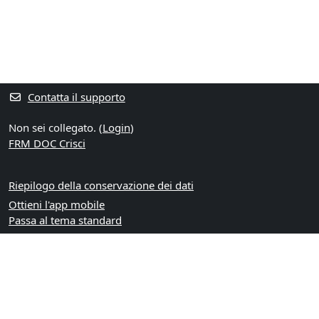
Contatta il supporto
Non sei collegato. (
Login
)
FRM DOC Crisci
Riepilogo della conservazione dei dati
Ottieni l'app mobile
Passa al tema standard